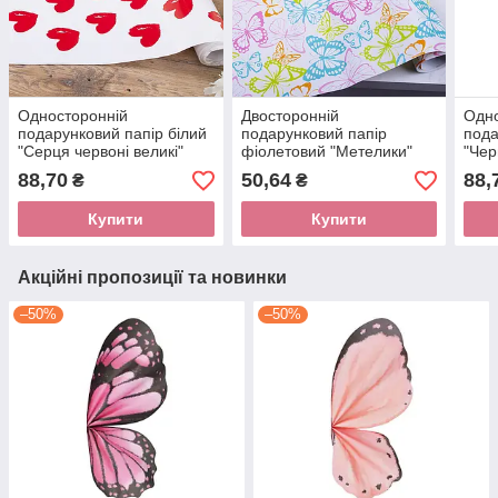
Односторонній
Двосторонній
Одно
подарунковий папір білий
подарунковий папір
пода
"Серця червоні великі"
фіолетовий "Метелики"
"Чер
70смх10м
70см х 5м
70с
88,70
50,64
88,
₴
₴
Купити
Купити
Акційні пропозиції та новинки
–50%
–50%