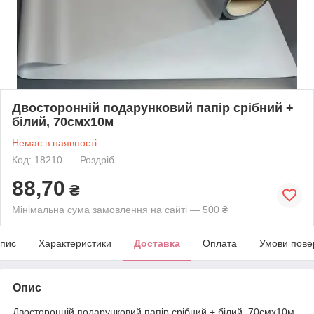
Двосторонній подарунковий папір срібний +
білий, 70смх10м
Немає в наявності
Код: 18210
Роздріб
88,70
₴
Мінімальна сума замовлення на сайті — 500 ₴
пис
Характеристики
Доставка
Оплата
Умови пове
Опис
Двосторонній подарунковий папір срібний + білий, 70смх10м