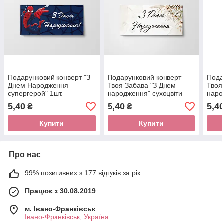
Подарунковий конверт "З
Подарунковий конверт
Пода
Днем Народження
Твоя Забава "З Днем
Твоя
супергерой" 1шт.
народження" сухоцвіти
наро
1шт.
5,40
5,40
5,4
₴
₴
Купити
Купити
Про нас
99% позитивних з 177 відгуків за рік
Працює з 30.08.2019
м. Івано-Франківськ
Івано-Франківськ, Україна