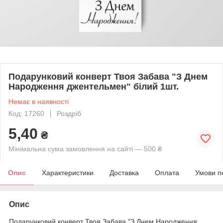
Подарунковий конверт Твоя Забава "З Днем
Народження джентельмен" білий 1шт.
Немає в наявності
Код: 17260
Роздріб
5,40
₴
Мінімальна сума замовлення на сайті — 500 ₴
Опис
Характеристики
Доставка
Оплата
Умови п
Опис
Подарунковий конверт Твоя Забава "З Днем Народження