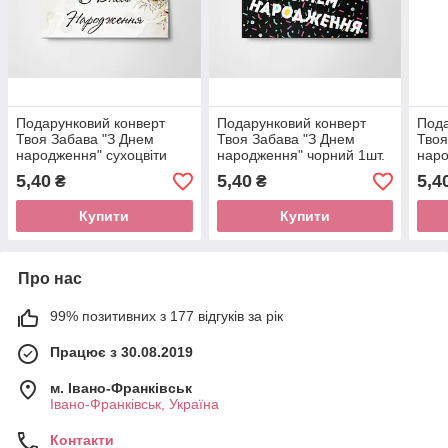
Подарунковий конверт
Подарунковий конверт
Пода
Твоя Забава "З Днем
Твоя Забава "З Днем
Твоя
народження" сухоцвіти
народження" чорний 1шт.
наро
1шт.
5,40
5,40
5,4
₴
₴
Купити
Купити
Про нас
99% позитивних з 177 відгуків за рік
Працює з 30.08.2019
м. Івано-Франківськ
Івано-Франківськ, Україна
Контакти