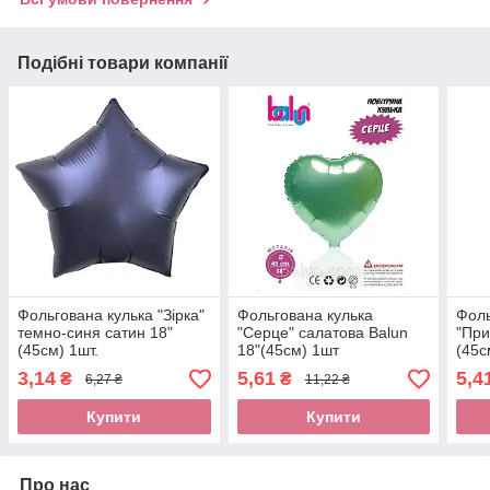
Подібні товари компанії
Фольгована кулька "Зірка"
Фольгована кулька
Фоль
темно-синя сатин 18"
"Серце" салатова Balun
"При
(45см) 1шт.
18"(45см) 1шт
(45с
3,14
5,61
5,4
₴
₴
6,27 ₴
11,22 ₴
Купити
Купити
Про нас