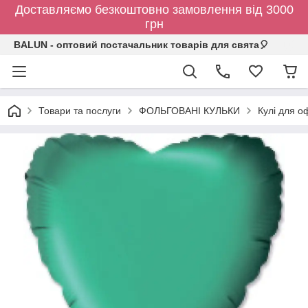
Доставляємо безкоштовно замовлення від 3000
грн
BALUN - оптовий постачальник товарів для свята🎈
Товари та послуги
ФОЛЬГОВАНІ КУЛЬКИ
Кулі для о