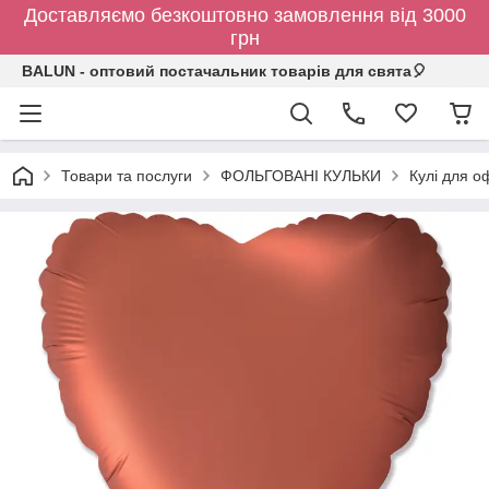
Доставляємо безкоштовно замовлення від 3000
грн
BALUN - оптовий постачальник товарів для свята🎈
Товари та послуги
ФОЛЬГОВАНІ КУЛЬКИ
Кулі для о