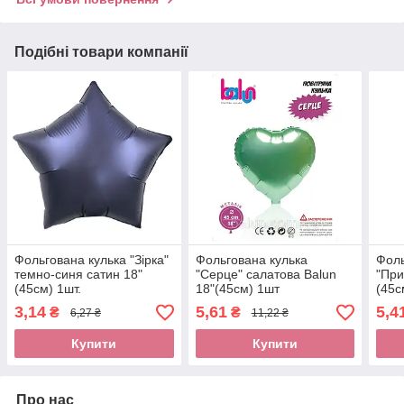
Подібні товари компанії
Фольгована кулька "Зірка"
Фольгована кулька
Фоль
темно-синя сатин 18"
"Серце" салатова Balun
"При
(45см) 1шт.
18"(45см) 1шт
(45с
3,14
5,61
5,4
₴
₴
6,27 ₴
11,22 ₴
Купити
Купити
Про нас