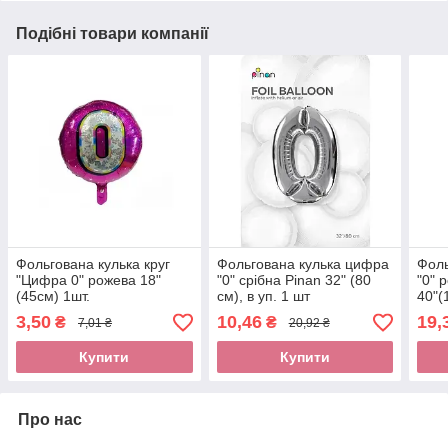
Подібні товари компанії
Фольгована кулька круг
Фольгована кулька цифра
Фоль
"Цифра 0" рожева 18"
"0" срібна Pinan 32" (80
"0" 
(45см) 1шт.
см), в уп. 1 шт
40"(
3,50
10,46
19,
₴
₴
7,01 ₴
20,92 ₴
Купити
Купити
Про нас