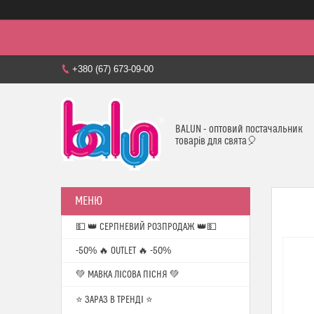
+380 (67) 673-09-00
BALUN - оптовий постачальник
товарів для свята🎈
💵 👑 СЕРПНЕВИЙ РОЗПРОДАЖ 👑💵
-50% 🔥 OUTLET 🔥 -50%
💚 МАВКА ЛІСОВА ПІСНЯ 💚
⭐️ ЗАРАЗ В ТРЕНДІ ⭐️