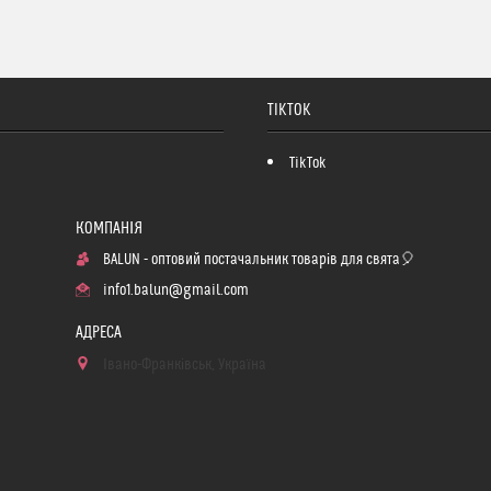
TIKTOK
TikTok
BALUN - оптовий постачальник товарів для свята🎈
info1.balun@gmail.com
Івано-Франківськ, Україна