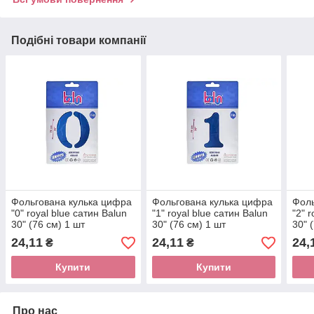
Подібні товари компанії
Фольгована кулька цифра
Фольгована кулька цифра
Фоль
"0" royal blue сатин Balun
"1" royal blue сатин Balun
"2" 
30" (76 см) 1 шт
30" (76 см) 1 шт
30" 
24,11
24,11
24,
₴
₴
Купити
Купити
Про нас