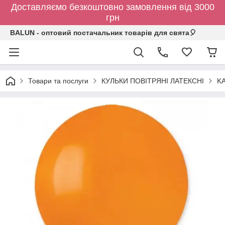
Доставляємо безкоштовно замовлення від 3000
грн
BALUN - оптовий постачальник товарів для свята🎈
Товари та послуги
КУЛЬКИ ПОВІТРЯНІ ЛАТЕКСНІ
KA