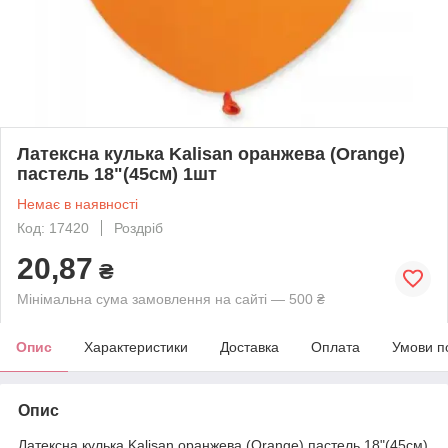
Латексна кулька Kalisan оранжева (Orange)
пастель 18"(45см) 1шт
Немає в наявності
Код: 17420
Роздріб
20,87
₴
Мінімальна сума замовлення на сайті — 500 ₴
Опис
Характеристики
Доставка
Оплата
Умови п
Опис
Латексна кулька Kalisan оранжева (Orange) пастель 18"(45см)