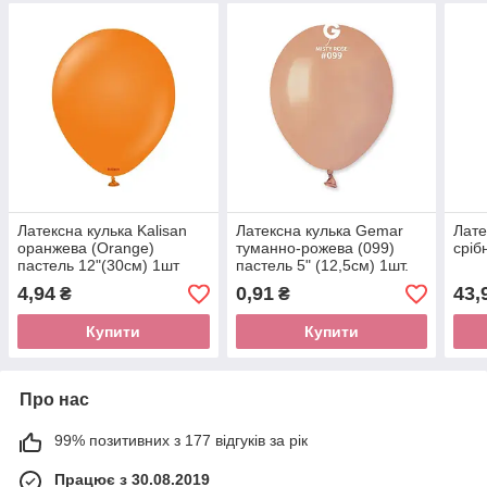
Латексна кулька Kalisan
Латексна кулька Gemar
Лате
оранжева (Orange)
туманно-рожева (099)
сріб
пастель 12"(30см) 1шт
пастель 5" (12,5см) 1шт.
4,94
0,91
43,
₴
₴
Купити
Купити
Про нас
99% позитивних з 177 відгуків за рік
Працює з 30.08.2019