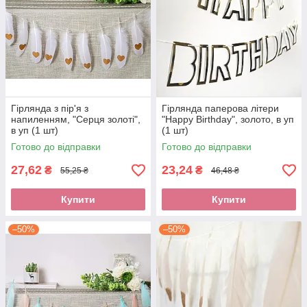
Гірлянда з пір'я з
Гірлянда паперова літери
напиленням, "Серця золоті",
"Happy Birthday", золото, в уп
в уп (1 шт)
(1 шт)
Готово до відправки
Готово до відправки
27,62
23,24
₴
₴
55,25 ₴
46,48 ₴
Купити
Купити
–50%
–50%