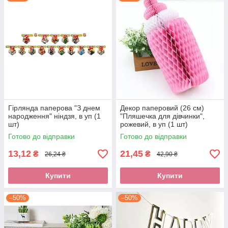
Гірлянда паперова "З днем
Декор паперовий (26 см)
народження" ніндзя, в уп (1
"Пляшечка для дівчинки",
шт)
рожевий, в уп (1 шт)
Готово до відправки
Готово до відправки
13,12
21,45
₴
₴
26,24 ₴
42,90 ₴
Купити
Купити
–50%
–50%