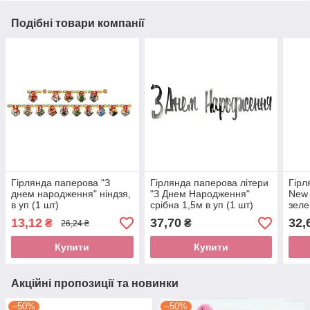
Подібні товари компанії
Гірлянда паперова "З
Гірлянда паперова літери
Гірл
днем народження" ніндзя,
"З Днем Народження"
New 
в уп (1 шт)
срібна 1,5м в уп (1 шт)
зеле
уп(1
13,12
37,70
32,
₴
₴
26,24 ₴
Купити
Купити
Акційні пропозиції та новинки
–50%
–50%