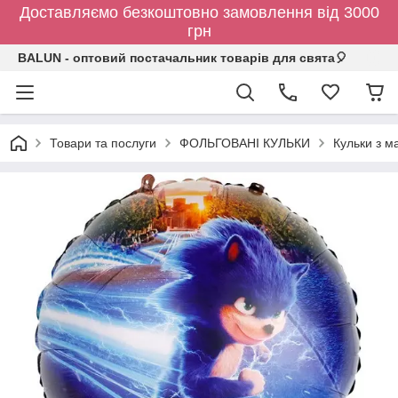
Доставляємо безкоштовно замовлення від 3000
грн
BALUN - оптовий постачальник товарів для свята🎈
Товари та послуги
ФОЛЬГОВАНІ КУЛЬКИ
Кульки з 