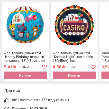
Фольгована кулька круг
Фольгована кулька круг
Фоль
"Happy Birthday тваринки"
"Казино Night" кольорова
"Amo
кольорова 18"(45см) 1 шт.
18"(45см) 1шт.
(45с
5,41
4,56
3,5
₴
₴
10,82 ₴
9,13 ₴
Купити
Купити
Про нас
99% позитивних з 177 відгуків за рік
Працює з 30.08.2019