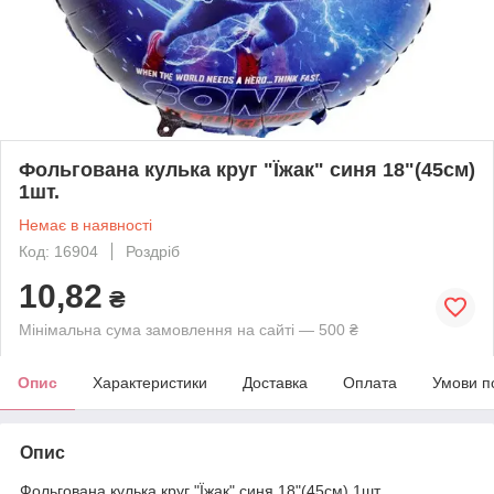
Фольгована кулька круг "Їжак" синя 18"(45см)
1шт.
Немає в наявності
Код: 16904
Роздріб
10,82
₴
Мінімальна сума замовлення на сайті — 500 ₴
Опис
Характеристики
Доставка
Оплата
Умови п
Опис
Фольгована кулька круг "Їжак" синя 18"(45см) 1шт.