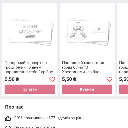
Паперовий конверт на
Паперовий конверт на
Папе
гроші білий "З днем
гроші білий "З
грош
народження тебе " срібне
Хрестинами" срібне
наро
тиснення 1шт.
тиснення 1шт.
сріб
5,50
5,50
5,5
₴
₴
Купити
Купити
Про нас
99% позитивних з 177 відгуків за рік