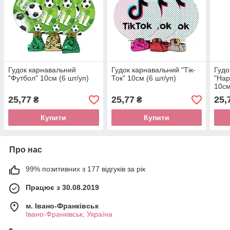
Гудок карнавальний
Гудок карнавальний "Тік-
Гудо
"Футбол" 10см (6 шт/уп)
Ток" 10см (6 шт/уп)
"Hap
10см
25,77
25,77
25,
₴
₴
Купити
Купити
Про нас
99% позитивних з 177 відгуків за рік
Працює з 30.08.2019
м. Івано-Франківськ
Івано-Франківськ, Україна