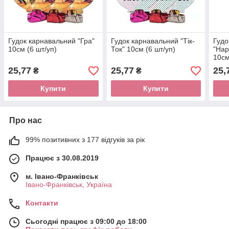
Гудок карнавальний "Гра"
Гудок карнавальний "Тік-
Гудо
10см (6 шт/уп)
Ток" 10см (6 шт/уп)
"Hap
10см
25,77
25,77
25,
₴
₴
Купити
Купити
Про нас
99% позитивних з 177 відгуків за рік
Працює з 30.08.2019
м. Івано-Франківськ
Івано-Франківськ, Україна
Контакти
Сьогодні працює з 09:00 до 18:00