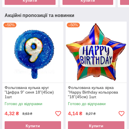
Купити
Купити
Акційні пропозиції та новинки
–50%
–50%
Фольгована кулька круг
Фольгована кулька зірка
"Цифра 9" синя 18"(45см)
"Happy Birthday кольорова
1шт.
"18"(45см) 1шт.
Готово до відправки
Готово до відправки
4,32
4,14
₴
₴
8,63 ₴
8,27 ₴
Купити
Купити