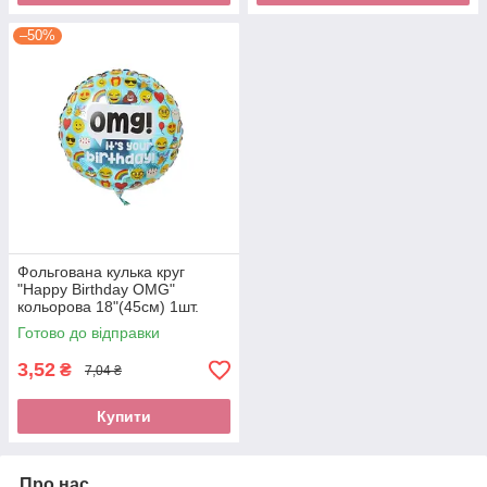
–50%
Фольгована кулька круг
"Happy Birthday OMG"
кольорова 18"(45см) 1шт.
Готово до відправки
3,52
₴
7,04 ₴
Купити
Про нас