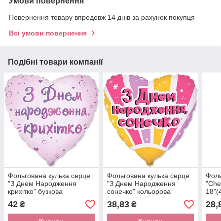
Умови повернення
Повернення товару впродовж 14 днів за рахунок покупця
Всі умови повернення
Подібні товари компанії
Фольгована кулька серце
Фольгована кулька серце
Фоль
"З Днем Народження
"З Днем Народження
"Che
крихітко" бузкова
сонечко" кольорова
18"(
Flexmetal 18"(45см) 1шт.
Flexmetal 18"(45см) 1шт.
42
38,83
28,
₴
₴