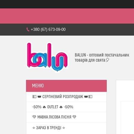
+380 (67) 673-09-00
BALUN - оптовий постачальник
товарів для свята🎈
💵 👑 СЕРПНЕВИЙ РОЗПРОДАЖ 👑💵
-50% 🔥 OUTLET 🔥 -50%
💚 МАВКА ЛІСОВА ПІСНЯ 💚
⭐️ ЗАРАЗ В ТРЕНДІ ⭐️