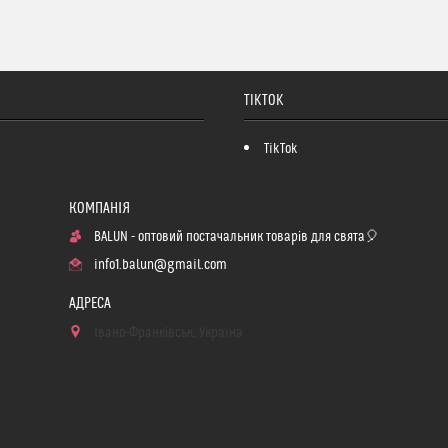
TIKTOK
TikTok
BALUN - оптовий постачальник товарів для свята🎈
info1.balun@gmail.com
Івано-Франківськ, Україна