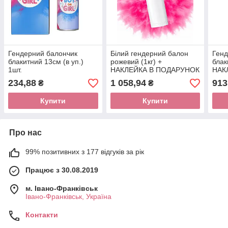
Гендерний балончик
Білий гендерний балон
Генд
блакитний 13см (в уп.)
рожевий (1кг) +
блак
1шт.
НАКЛЕЙКА В ПОДАРУНОК
НАК
234,88
1 058,94
913
₴
₴
Купити
Купити
Про нас
99% позитивних з 177 відгуків за рік
Працює з 30.08.2019
м. Івано-Франківськ
Івано-Франківськ, Україна
Контакти