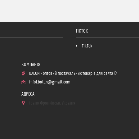
TIKTOK
TikTok
BALUN - оптовий постачальник товарів для свята🎈
info1.balun@gmail.com
Івано-Франківськ, Україна