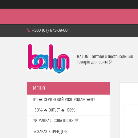
+380 (67) 673-09-00
BALUN - оптовий постачальник
товарів для свята🎈
💵 👑 СЕРПНЕВИЙ РОЗПРОДАЖ 👑💵
-50% 🔥 OUTLET 🔥 -50%
💚 МАВКА ЛІСОВА ПІСНЯ 💚
⭐️ ЗАРАЗ В ТРЕНДІ ⭐️