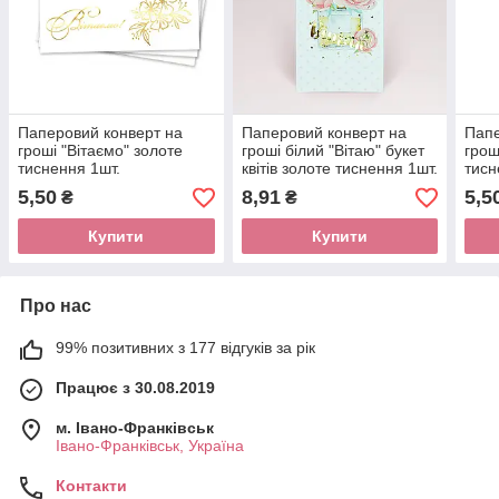
Паперовий конверт на
Паперовий конверт на
Папе
гроші "Вітаємо" золоте
гроші білий "Вітаю" букет
грош
тиснення 1шт.
квітів золоте тиснення 1шт.
тисн
5,50
8,91
5,5
₴
₴
Купити
Купити
Про нас
99% позитивних з 177 відгуків за рік
Працює з 30.08.2019
м. Івано-Франківськ
Івано-Франківськ, Україна
Контакти