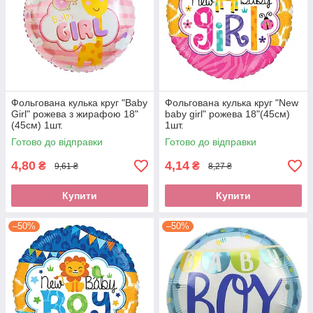
Фольгована кулька круг "Baby
Фольгована кулька круг "New
Girl" рожева з жирафою 18"
baby girl" рожева 18"(45см)
(45см) 1шт.
1шт.
Готово до відправки
Готово до відправки
4,80
4,14
₴
₴
9,61 ₴
8,27 ₴
Купити
Купити
–50%
–50%