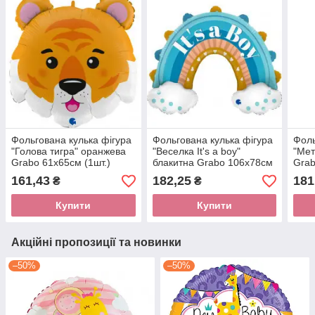
Фольгована кулька фігура
Фольгована кулька фігура
Фоль
"Голова тигра" оранжева
"Веселка It's a boy"
"Мет
Grabo 61х65см (1шт.)
блакитна Grabo 106х78см
Grab
(1шт.)
161,43
182,25
181
₴
₴
Купити
Купити
Акційні пропозиції та новинки
–50%
–50%