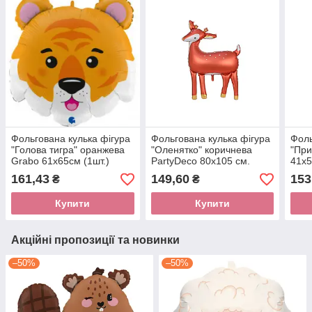
Фольгована кулька фігура
Фольгована кулька фігура
Фоль
"Голова тигра" оранжева
"Оленятко" коричнева
"При
Grabo 61х65см (1шт.)
PartyDeco 80х105 см.
41x5
(1шт.)
161,43
149,60
153
₴
₴
Купити
Купити
Акційні пропозиції та новинки
–50%
–50%