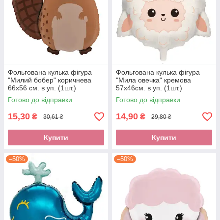
Фольгована кулька фігура
Фольгована кулька фігура
"Милий бобер" коричнева
"Мила овечка" кремова
66х56 см. в уп. (1шт.)
57x46см. в уп. (1шт.)
Готово до відправки
Готово до відправки
15,30
14,90
₴
₴
30,61 ₴
29,80 ₴
Купити
Купити
–50%
–50%