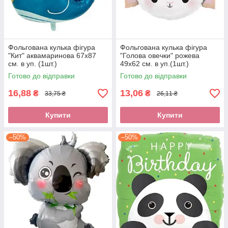
Фольгована кулька фігура
Фольгована кулька фігура
"Кит" аквамаринова 67х87
"Голова овечки" рожева
см. в уп. (1шт.)
49х62 см. в уп.(1шт.)
Готово до відправки
Готово до відправки
16,88
13,06
₴
₴
33,75 ₴
26,11 ₴
Купити
Купити
–50%
–50%