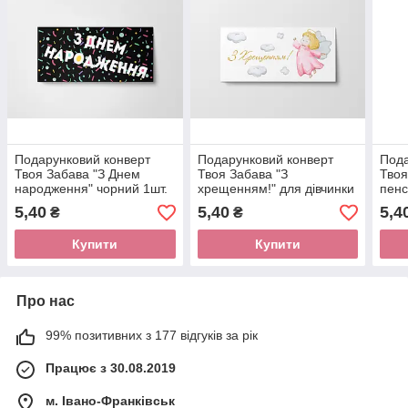
Подарунковий конверт
Подарунковий конверт
Пода
Твоя Забава "З Днем
Твоя Забава "З
Твоя
народження" чорний 1шт.
хрещенням!" для дівчинки
пенс
1шт.
5,40
5,40
5,4
₴
₴
Купити
Купити
Про нас
99% позитивних з 177 відгуків за рік
Працює з 30.08.2019
м. Івано-Франківськ