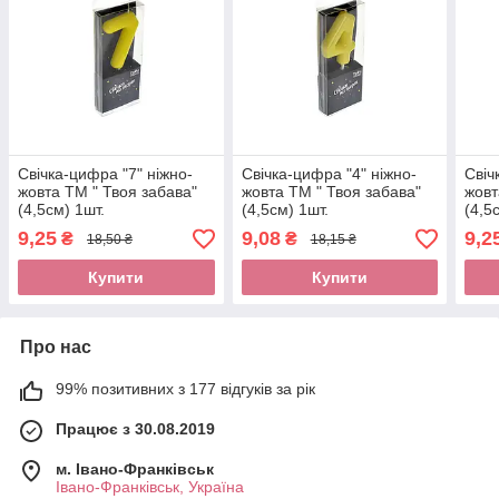
Свічка-цифра "7" ніжно-
Свічка-цифра "4" ніжно-
Свіч
жовта ТМ " Твоя забава"
жовта ТМ " Твоя забава"
жовт
(4,5см) 1шт.
(4,5см) 1шт.
(4,5
9,25
9,08
9,2
₴
₴
18,50 ₴
18,15 ₴
Купити
Купити
Про нас
99% позитивних з 177 відгуків за рік
Працює з 30.08.2019
м. Івано-Франківськ
Івано-Франківськ, Україна