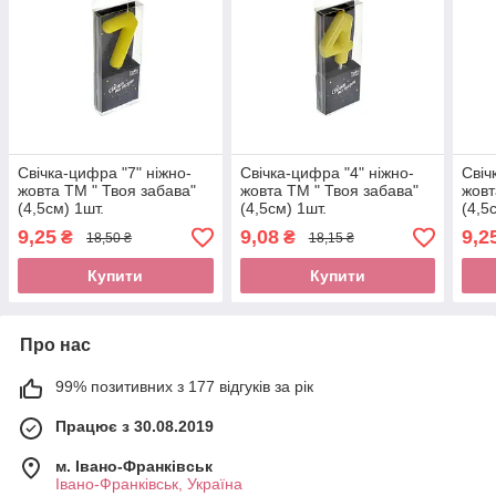
Свічка-цифра "7" ніжно-
Свічка-цифра "4" ніжно-
Свіч
жовта ТМ " Твоя забава"
жовта ТМ " Твоя забава"
жовт
(4,5см) 1шт.
(4,5см) 1шт.
(4,5
9,25
9,08
9,2
₴
₴
18,50 ₴
18,15 ₴
Купити
Купити
Про нас
99% позитивних з 177 відгуків за рік
Працює з 30.08.2019
м. Івано-Франківськ
Івано-Франківськ, Україна