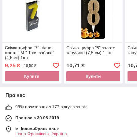
Свічка-цифра "7" ніжно-
Свічка-цифра "8" золоте
Свіч
жовта ТМ " Твоя забава"
капучино (7,5 см) 1 шт
капу
(4,5см) 1шт.
9,25
10,71
10,
₴
₴
18,50 ₴
Купити
Купити
Про нас
99% позитивних з 177 відгуків за рік
Працює з 30.08.2019
м. Івано-Франківськ
Івано-Франківськ, Україна