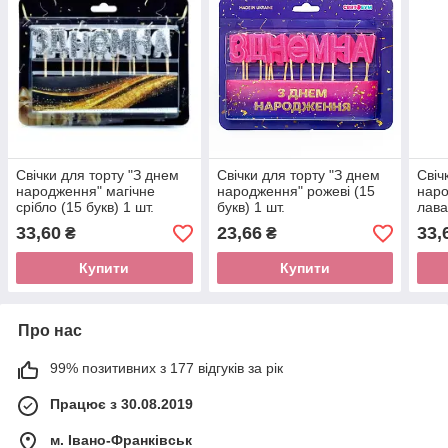
Свічки для торту "З днем
Свічки для торту "З днем
Свіч
народження" магічне
народження" рожеві (15
наро
срібло (15 букв) 1 шт.
букв) 1 шт.
лава
33,60
23,66
33,
₴
₴
Купити
Купити
Про нас
99% позитивних з 177 відгуків за рік
Працює з 30.08.2019
м. Івано-Франківськ