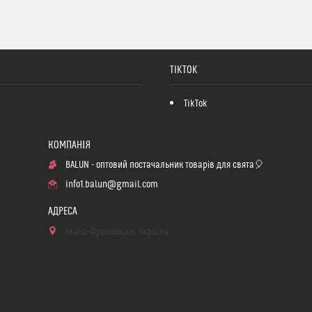
TIKTOK
TikTok
BALUN - оптовий постачальник товарів для свята🎈
info1.balun@gmail.com
Івано-Франківськ, Україна