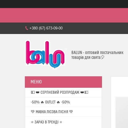
+380 (67) 673-09-00
BALUN - оптовий постачальник
товарів для свята🎈
💵 👑 СЕРПНЕВИЙ РОЗПРОДАЖ 👑💵
-50% 🔥 OUTLET 🔥 -50%
💚 МАВКА ЛІСОВА ПІСНЯ 💚
⭐️ ЗАРАЗ В ТРЕНДІ ⭐️