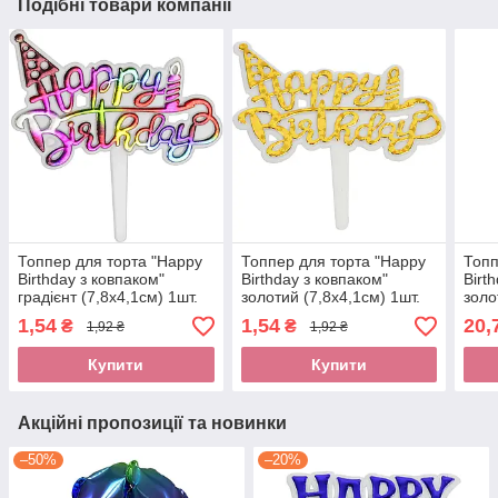
Подібні товари компанії
Топпер для торта "Happy
Топпер для торта "Happy
Топп
Birthday з ковпаком"
Birthday з ковпаком"
Birt
градієнт (7,8х4,1см) 1шт.
золотий (7,8х4,1см) 1шт.
золо
1,54
1,54
20,
₴
₴
1,92 ₴
1,92 ₴
Купити
Купити
Акційні пропозиції та новинки
–50%
–20%