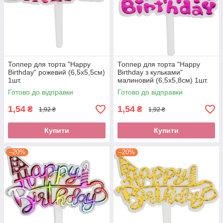
Топпер для торта "Happy
Топпер для торта "Happy
Birthday" рожевий (6,5х5,5см)
Birthday з кульками"
1шт.
малиновий (6,5х5,8см) 1шт.
Готово до відправки
Готово до відправки
1,54
1,54
₴
₴
1,92 ₴
1,92 ₴
Купити
Купити
–20%
–20%