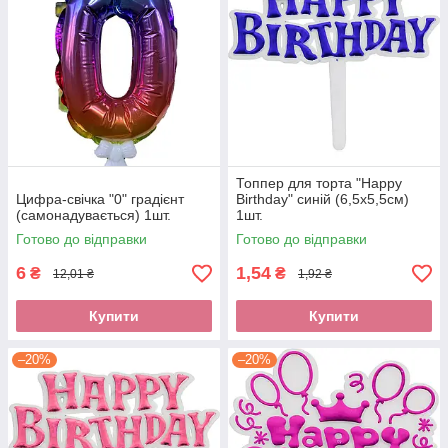
Топпер для торта "Happy
Цифра-свічка "0" градієнт
Birthday" синій (6,5х5,5см)
(самонадувається) 1шт.
1шт.
Готово до відправки
Готово до відправки
6
1,54
₴
₴
12,01 ₴
1,92 ₴
Купити
Купити
–20%
–20%