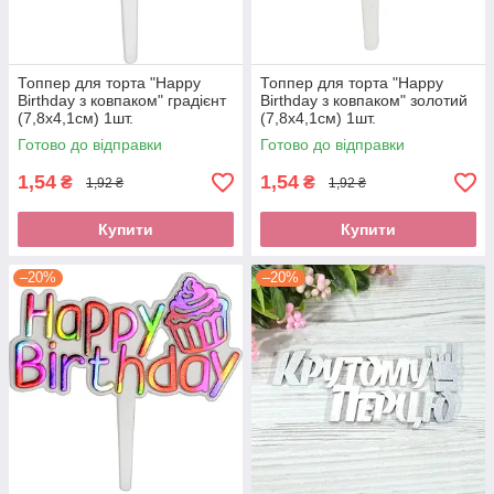
Топпер для торта "Happy
Топпер для торта "Happy
Birthday з ковпаком" градієнт
Birthday з ковпаком" золотий
(7,8х4,1см) 1шт.
(7,8х4,1см) 1шт.
Готово до відправки
Готово до відправки
1,54
1,54
₴
₴
1,92 ₴
1,92 ₴
Купити
Купити
–20%
–20%