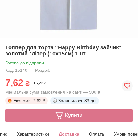
Топпер для торта "Happy Birthday зайчик"
золотий глітер (10х15см) 1шт.
Готово до відправки
Код: 15140
Роздріб
7,62
₴
15,23 ₴
Мінімальна сума замовлення на сайті — 500 ₴
Економія
7.62 ₴
Залишилось
33 дні
Купити
пис
Характеристики
Доставка
Оплата
Умови пове