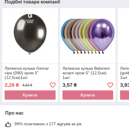
Подібні товари компанії
Латексна кулька Gemar
Латексна кулька Balonevi
Лате
сіра (090) хром 5"
асорті хром 5" (12,5см)
(gol
(12,5см)1шт
1шт.
1шт.
2,26
3,57
3,9
₴
₴
4,52 ₴
Купити
Купити
Про нас
99% позитивних з 177 відгуків за рік