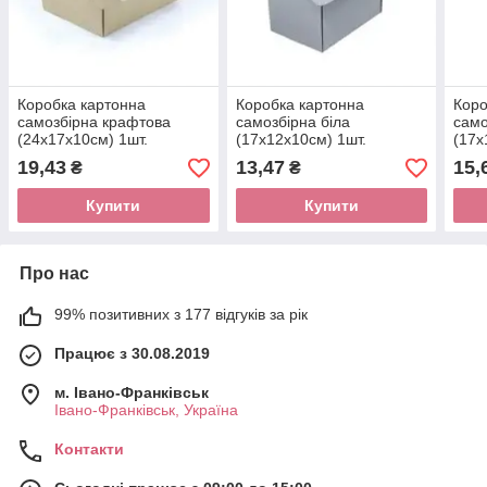
Коробка картонна
Коробка картонна
Коро
самозбірна крафтова
самозбірна біла
само
(24х17х10см) 1шт.
(17х12х10см) 1шт.
(17х
19,43
13,47
15,
₴
₴
Купити
Купити
Про нас
99% позитивних з 177 відгуків за рік
Працює з 30.08.2019
м. Івано-Франківськ
Івано-Франківськ, Україна
Контакти