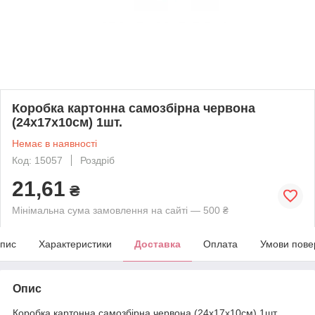
Коробка картонна самозбірна червона
(24х17х10см) 1шт.
Немає в наявності
Код: 15057
Роздріб
21,61
₴
Мінімальна сума замовлення на сайті — 500 ₴
пис
Характеристики
Доставка
Оплата
Умови пове
Опис
Коробка картонна самозбірна червона (24х17х10см) 1шт.