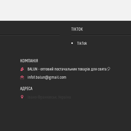
TIKTOK
TikTok
BALUN - оптовий постачальник товарів для свята🎈
info1.balun@gmail.com
Івано-Франківськ, Україна