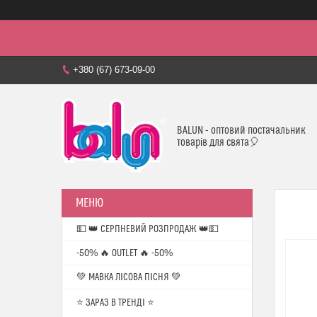
+380 (67) 673-09-00
BALUN - оптовий постачальник
товарів для свята🎈
💵 👑 СЕРПНЕВИЙ РОЗПРОДАЖ 👑💵
-50% 🔥 OUTLET 🔥 -50%
💚 МАВКА ЛІСОВА ПІСНЯ 💚
⭐️ ЗАРАЗ В ТРЕНДІ ⭐️