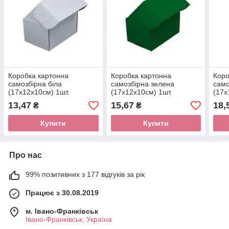
Коробка картонна
Коробка картонна
Коро
самозбірна біла
самозбірна зелена
само
(17х12х10см) 1шт.
(17х12х10см) 1шт.
(17х
13,47
15,67
18,
₴
₴
Купити
Купити
Про нас
99% позитивних з 177 відгуків за рік
Працює з 30.08.2019
м. Івано-Франківськ
Івано-Франківськ, Україна