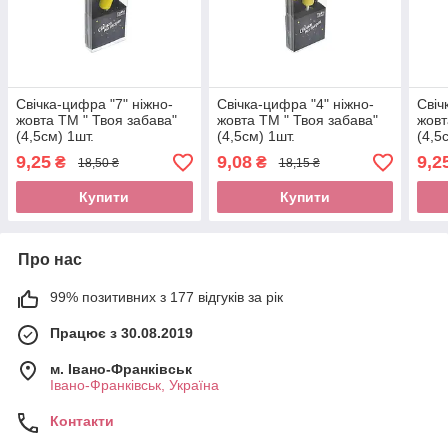
Свічка-цифра "7" ніжно-
Свічка-цифра "4" ніжно-
Свіч
жовта ТМ " Твоя забава"
жовта ТМ " Твоя забава"
жовт
(4,5см) 1шт.
(4,5см) 1шт.
(4,5
9,25
9,08
9,2
₴
₴
18,50 ₴
18,15 ₴
Купити
Купити
Про нас
99% позитивних з 177 відгуків за рік
Працює з 30.08.2019
м. Івано-Франківськ
Івано-Франківськ, Україна
Контакти