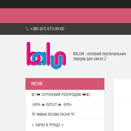
+380 (67) 673-09-00
BALUN - оптовий постачальник
товарів для свята🎈
💵 👑 СЕРПНЕВИЙ РОЗПРОДАЖ 👑💵
-50% 🔥 OUTLET 🔥 -50%
💚 МАВКА ЛІСОВА ПІСНЯ 💚
⭐️ ЗАРАЗ В ТРЕНДІ ⭐️