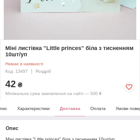
Міні листівка "Little princes" біла з тисненням
10шт/уп
Немає в наявності
Код: 13497
Роздріб
42
₴
Мінімальна сума замовлення на сайті — 500 ₴
пис
Характеристики
Доставка
Оплата
Умови пове
Опис
Міні листівка "Little princes" біла з тисненням 10шт/уп