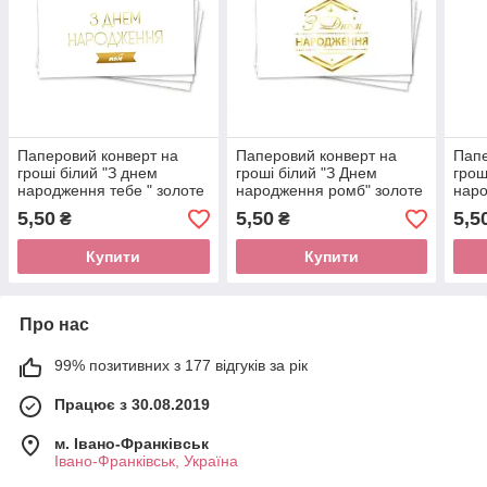
Паперовий конверт на
Паперовий конверт на
Папе
гроші білий "З днем
гроші білий "З Днем
грош
народження тебе " золоте
народження ромб" золоте
наро
тиснення 1шт.
тиснення 1шт.
золо
5,50
5,50
5,5
₴
₴
Купити
Купити
Про нас
99% позитивних з 177 відгуків за рік
Працює з 30.08.2019
м. Івано-Франківськ
Івано-Франківськ, Україна