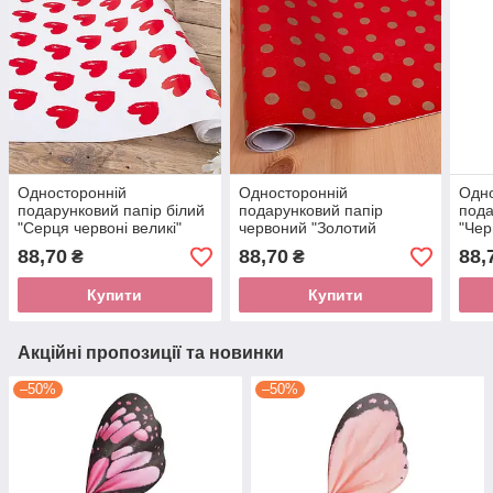
Односторонній
Односторонній
Одно
подарунковий папір білий
подарунковий папір
пода
"Серця червоні великі"
червоний "Золотий
"Чер
70смх10м
горошок" 70смх10м
70с
88,70
88,70
88,
₴
₴
Купити
Купити
Акційні пропозиції та новинки
–50%
–50%