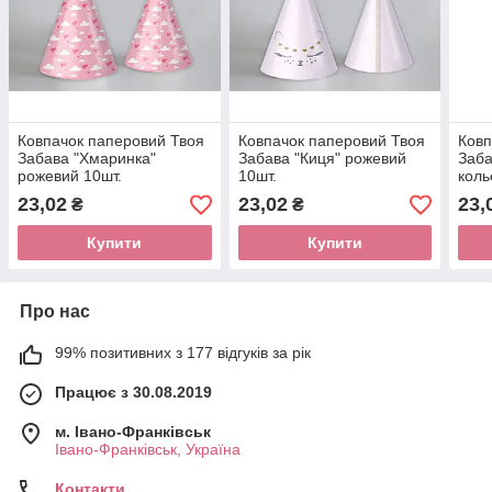
Ковпачок паперовий Твоя
Ковпачок паперовий Твоя
Ковп
Забава "Хмаринка"
Забава "Киця" рожевий
Заба
рожевий 10шт.
10шт.
коль
23,02
23,02
23,
₴
₴
Купити
Купити
Про нас
99% позитивних з 177 відгуків за рік
Працює з 30.08.2019
м. Івано-Франківськ
Івано-Франківськ, Україна
Контакти