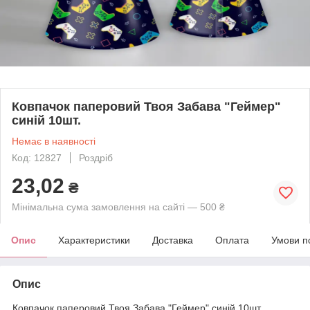
Ковпачок паперовий Твоя Забава "Геймер"
синій 10шт.
Немає в наявності
Код: 12827
Роздріб
23,02
₴
Мінімальна сума замовлення на сайті — 500 ₴
Опис
Характеристики
Доставка
Оплата
Умови п
Опис
Ковпачок паперовий Твоя Забава "Геймер" синій 10шт.