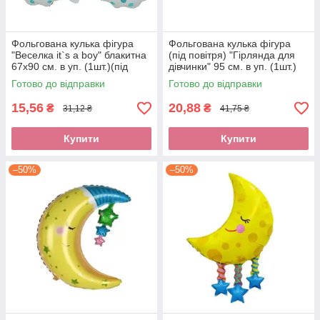
Фольгована кулька фігура
Фольгована кулька фігура
"Веселка it`s a boy" блакитна
(під повітря) "Гірлянда для
67х90 см. в уп. (1шт.)(під
дівчинки" 95 см. в уп. (1шт.)
повітря)
Готово до відправки
Готово до відправки
15,56
20,88
₴
₴
31,12 ₴
41,75 ₴
Купити
Купити
–50%
–50%