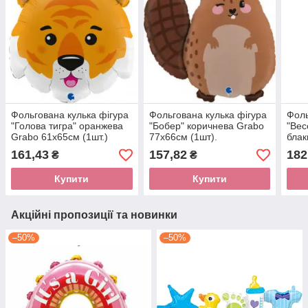
Фольгована кулька фігура
Фольгована кулька фігура
Фоль
"Голова тигра" оранжева
"Бобер" коричнева Grabo
"Вес
Grabo 61х65см (1шт.)
77х66см (1шт).
блак
(1шт
161,43
157,82
182
₴
₴
Купити
Купити
Акційні пропозиції та новинки
–50%
–50%