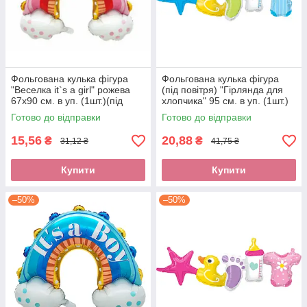
Фольгована кулька фігура
Фольгована кулька фігура
"Веселка it`s a girl" рожева
(під повітря) "Гірлянда для
67х90 см. в уп. (1шт.)(під
хлопчика" 95 см. в уп. (1шт.)
повітря)
Готово до відправки
Готово до відправки
15,56
20,88
₴
₴
31,12 ₴
41,75 ₴
Купити
Купити
–50%
–50%