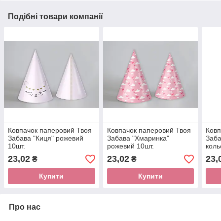
Подібні товари компанії
Ковпачок паперовий Твоя
Ковпачок паперовий Твоя
Ковп
Забава "Киця" рожевий
Забава "Хмаринка"
Заба
10шт.
рожевий 10шт.
коль
23,02
23,02
23,
₴
₴
Купити
Купити
Про нас