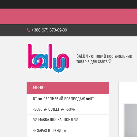
+380 (67) 673-09-00
BALUN - оптовий постачальник
товарів для свята🎈
💵 👑 СЕРПНЕВИЙ РОЗПРОДАЖ 👑💵
-50% 🔥 OUTLET 🔥 -50%
💚 МАВКА ЛІСОВА ПІСНЯ 💚
⭐️ ЗАРАЗ В ТРЕНДІ ⭐️