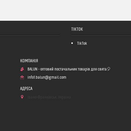
TIKTOK
TikTok
BALUN - оптовий постачальник товарів для свята🎈
info1.balun@gmail.com
Івано-Франківськ, Україна