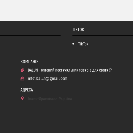
TIKTOK
TikTok
BALUN - оптовий постачальник товарів для свята🎈
info1.balun@gmail.com
Івано-Франківськ, Україна