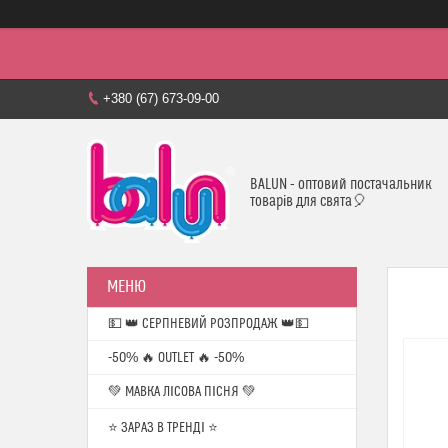
+380 (67) 673-09-00
BALUN - оптовий постачальник
товарів для свята🎈
💵 👑 СЕРПНЕВИЙ РОЗПРОДАЖ 👑💵
-50% 🔥 OUTLET 🔥 -50%
💚 МАВКА ЛІСОВА ПІСНЯ 💚
⭐️ ЗАРАЗ В ТРЕНДІ ⭐️