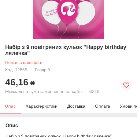
Набір з 9 повітряних кульок "Happy birthday
лялечка"
Немає в наявності
Код: 12865
Роздріб
46,16
₴
Мінімальна сума замовлення на сайті — 500 ₴
Опис
Характеристики
Доставка
Оплата
Умови п
Опис
Набір з 9 повітряних кульок "Happy birthday лялечка"