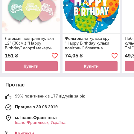
Латексні повітряні кульки
Фольгована кулька круг
Набі
12" (30см.) "Happy
"Happy Birthday кульки
куль
Birthday" асорті макарун
повітряні" блакитна
ТМ "
ТМ "Твоя Забава" 50шт.
Anagram 18"(45см) 1шт.
151
74,05
49,
₴
₴
Купити
Купити
Про нас
99% позитивних з 177 відгуків за рік
Працює з 30.08.2019
м. Івано-Франківськ
Івано-Франківськ, Україна
Контакти