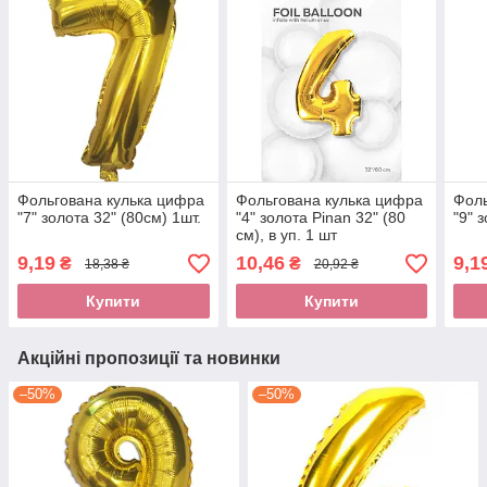
Фольгована кулька цифра
Фольгована кулька цифра
Фоль
"7" золота 32" (80см) 1шт.
"4" золота Pinan 32" (80
"9" 
см), в уп. 1 шт
9,19
10,46
9,1
₴
₴
18,38 ₴
20,92 ₴
Купити
Купити
Акційні пропозиції та новинки
–50%
–50%