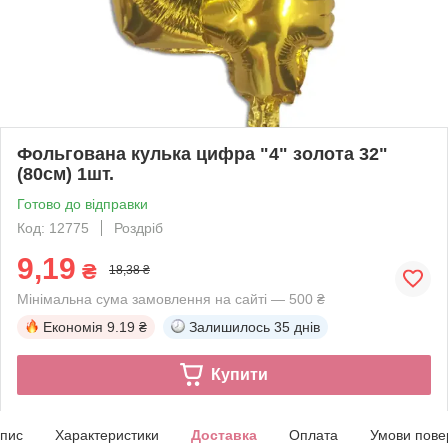
Фольгована кулька цифра "4" золота 32"
(80см) 1шт.
Готово до відправки
Код: 12775
Роздріб
9,19
₴
18,38 ₴
Мінімальна сума замовлення на сайті — 500 ₴
Економія
9.19 ₴
Залишилось
35 днів
Купити
пис
Характеристики
Доставка
Оплата
Умови пове