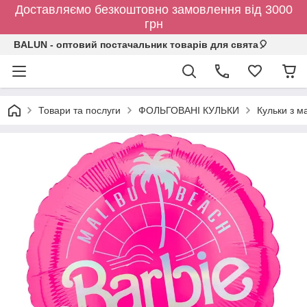
Доставляємо безкоштовно замовлення від 3000
грн
BALUN - оптовий постачальник товарів для свята🎈
Товари та послуги
ФОЛЬГОВАНІ КУЛЬКИ
Кульки з 