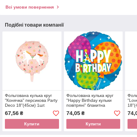
Всі умови повернення
Подібні товари компанії
Фольгована кулька круг
Фольгована кулька круг
Фоль
"Конячка" персикова Party
"Happy Birthday кульки
"Lov
Deco 18"(45см) 1шт.
повітряні" блакитна
18"(
Anagram 18"(45см) 1шт.
67,56
74,05
74,
₴
₴
Купити
Купити