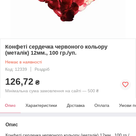
Конфеті сердечка червоного кольору
(металік) 12мм., 100 гр./уп.
Немає в наявності
Код: 12339
Роздріб
126,72
₴
Мінімальна сума замовлення на сайті — 500 ₴
Опис
Характеристики
Доставка
Оплата
Умови п
Опис
Конфеті сердечка червоного кольору (металік) 12мм., 100 гр./