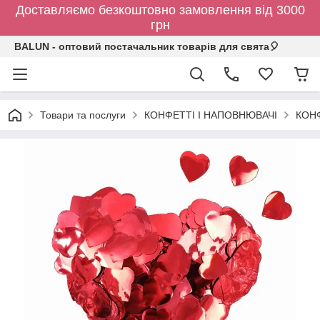
Доставляємо безкоштовно замовлення від 3000
грн
BALUN - оптовий постачальник товарів для свята🎈
Товари та послуги
КОНФЕТТІ І НАПОВНЮВАЧІ
КОН