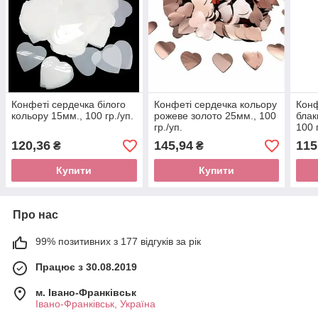
Конфеті сердечка білого
Конфеті сердечка кольору
Конф
кольору 15мм., 100 гр./уп.
рожеве золото 25мм., 100
блак
гр./уп.
100 
120,36
145,94
115
₴
₴
Купити
Купити
Про нас
99% позитивних з 177 відгуків за рік
Працює з 30.08.2019
м. Івано-Франківськ
Івано-Франківськ, Україна