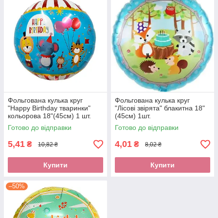
Фольгована кулька круг
Фольгована кулька круг
"Happy Birthday тваринки"
"Лісові звірята" блакитна 18"
кольорова 18"(45см) 1 шт.
(45см) 1шт.
Готово до відправки
Готово до відправки
5,41
4,01
₴
₴
10,82 ₴
8,02 ₴
Купити
Купити
–50%