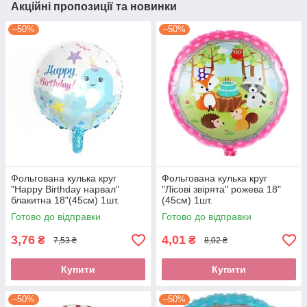
Акційні пропозиції та новинки
–50%
–50%
Фольгована кулька круг
Фольгована кулька круг
"Happy Birthday нарвал"
"Лісові звірята" рожева 18"
блакитна 18"(45см) 1шт.
(45см) 1шт.
Готово до відправки
Готово до відправки
3,76
4,01
₴
₴
7,53 ₴
8,02 ₴
Купити
Купити
–50%
–50%