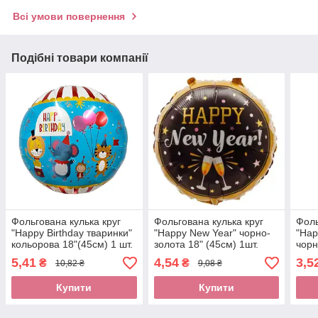
Всі умови повернення
Подібні товари компанії
Фольгована кулька круг
Фольгована кулька круг
Фоль
"Happy Birthday тваринки"
"Happy New Year" чорно-
"Hap
кольорова 18"(45см) 1 шт.
золота 18" (45см) 1шт.
чорн
5,41
4,54
3,5
₴
₴
10,82 ₴
9,08 ₴
Купити
Купити