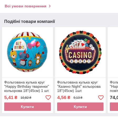
Всі умови повернення
Подібні товари компанії
Фольгована кулька круг
Фольгована кулька круг
Фоль
"Happy Birthday тваринки"
"Казино Night" кольорова
"Hap
кольорова 18"(45см) 1 шт.
18"(45см) 1шт.
пові
Anag
5,41
4,56
74,
₴
₴
10,82 ₴
9,13 ₴
Купити
Купити