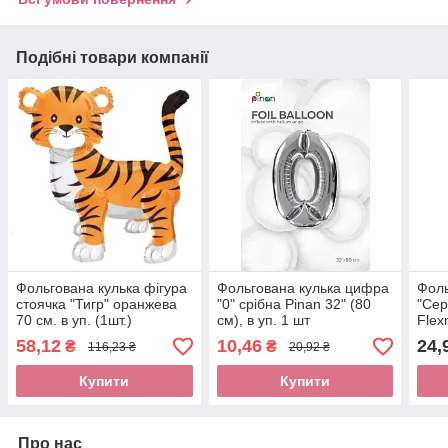
Подібні товари компанії
Фольгована кулька фігура
Фольгована кулька цифра
Фоль
стоячка "Тигр" оранжева
"0" срібна Pinan 32" (80
"Сер
70 см. в уп. (1шт.)
см), в уп. 1 шт
Flex
58,12
10,46
24,
₴
₴
116,23 ₴
20,92 ₴
Купити
Купити
Про нас