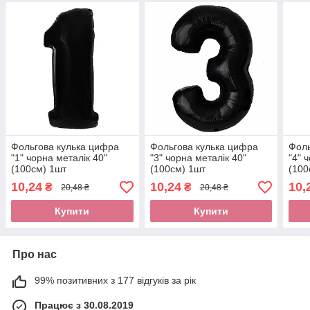
Фольгова кулька цифра
Фольгова кулька цифра
Фоль
"1" чорна металік 40"
"3" чорна металік 40"
"4" 
(100см) 1шт
(100см) 1шт
(100
10,24
10,24
10,
₴
₴
20,48 ₴
20,48 ₴
Купити
Купити
Про нас
99% позитивних з 177 відгуків за рік
Працює з 30.08.2019