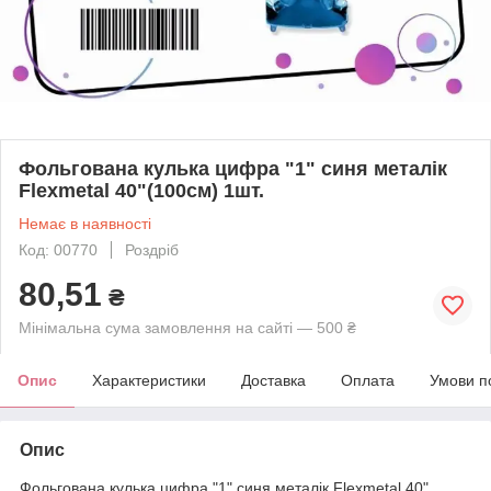
Фольгована кулька цифра "1" синя металік
Flexmetal 40"(100см) 1шт.
Немає в наявності
Код: 00770
Роздріб
80,51
₴
Мінімальна сума замовлення на сайті — 500 ₴
Опис
Характеристики
Доставка
Оплата
Умови п
Опис
Фольгована кулька цифра "1" синя металік Flexmetal 40"